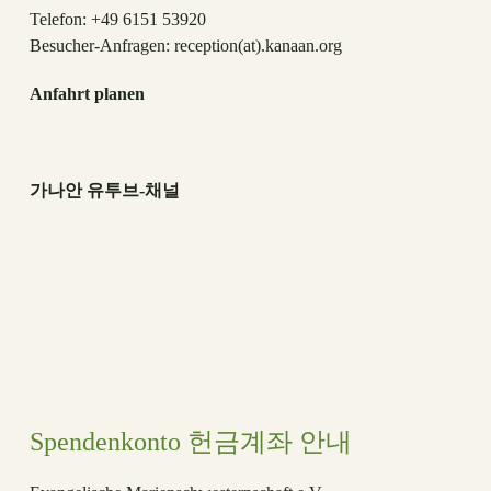
Telefon: +49 6151 53920
Besucher-Anfragen:
reception(at)
.kanaan.org
Anfahrt planen
가나안 유투브-채널
Spendenkonto 헌금계좌 안내