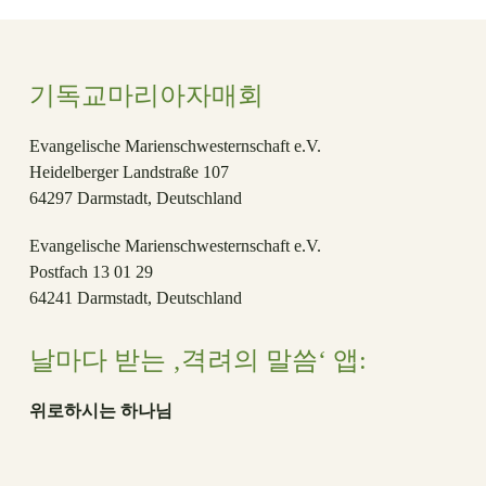
기독교마리아자매회
Evangelische Marienschwesternschaft e.V.
Heidelberger Landstraße 107
64297 Darmstadt, Deutschland
Evangelische Marienschwesternschaft e.V.
Postfach 13 01 29
64241 Darmstadt, Deutschland
날마다 받는 ‚격려의 말씀‘ 앱:
위로하시는 하나님