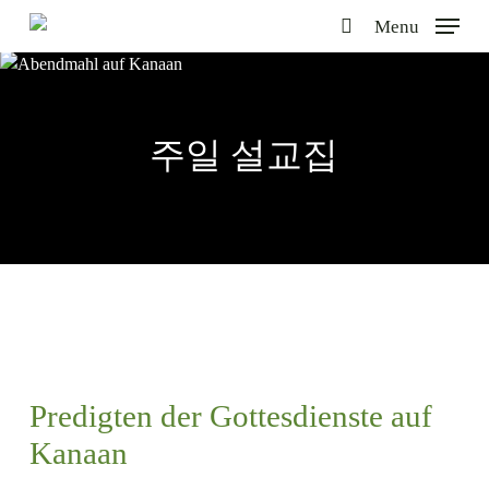
Skip
Menu
to
search
main
content
주일 설교집
Predigten der Gottesdienste auf
Kanaan