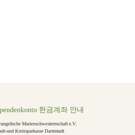
주
어섬
Spendenkonto 헌금계좌 안내
angelische Marienschwesternschaft e.V.
adt-und Kreissparkasse Darmstadt