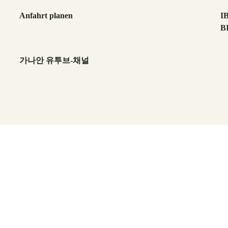
Anfahrt planen
I
B
가나안 유투브-채널