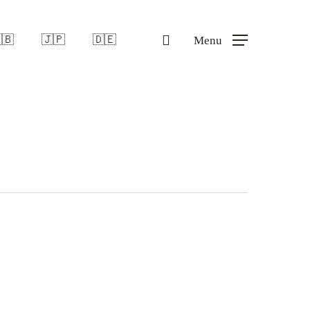
search
🇧
🇯🇵
🇩🇪
Menu