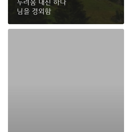
두려움 대신 하나
님을 경외함
갈
림
길
–
인
본
주
의
노
선
에
들
어
섬