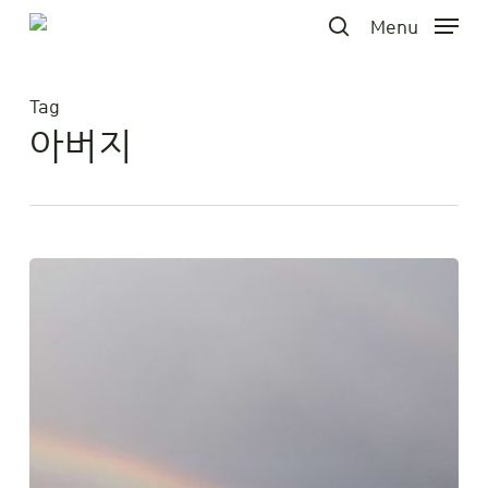
Skip
Menu
to
search
main
Close
content
Menu
Tag
아버지
두
려
움
대
신
하
나
님
을