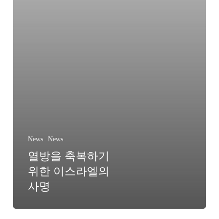
이
스
라
엘
의
사
명
News
News
열방을 축복하기
위한 이스라엘의
사명