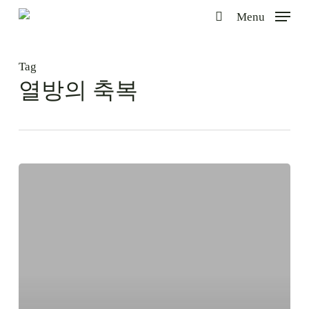
Skip
Menu
to
search
main
content
Tag
열방의 축복
열
방
을
축
복
하
기
위
한