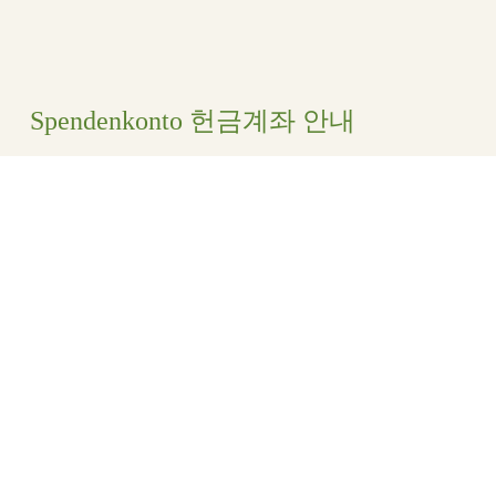
Spendenkonto 헌금계좌 안내
Evangelische Marienschwesternschaft e.V.
Stadt-und Kreissparkasse Darmstadt
IBAN
: DE80 5085 0150 0000 5562 62
BIC:
HELADEF1DAS
© 2020 Evangelische Marienschwesternschaft e.V. |
AGBs
|
Impressum
|
Datenschutz
|
Kontakt
|
Glaubensgrundlage