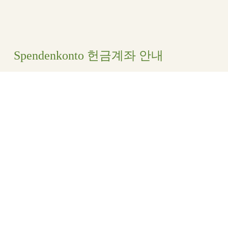
Spendenkonto 헌금계좌 안내
Evangelische Marienschwesternschaft e.V.
Stadt-und Kreissparkasse Darmstadt
IBAN
: DE80 5085 0150 0000 5562 62
BIC:
HELADEF1DAS
© 2020 Evangelische Marienschwesternschaft e.V. |
AGBs
|
Impressum
|
Datenschutz
|
Kontakt
|
Glaubensgrundlage