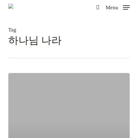
Skip
Menu
to
search
main
content
Tag
하나님 나라
지
난
독
일
역
사
가
제
시