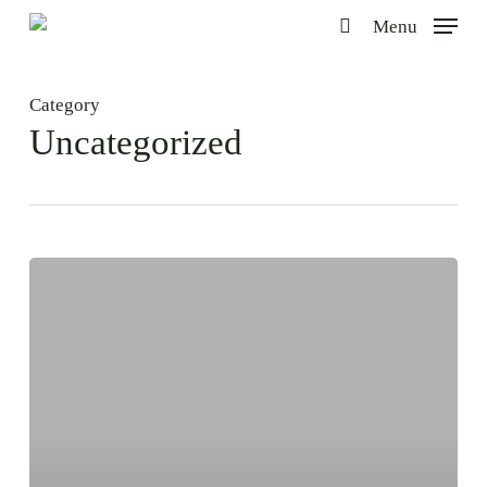
Skip
Menu
to
search
main
content
Category
Uncategorized
아
버
지
께
로
돌
아
오
십