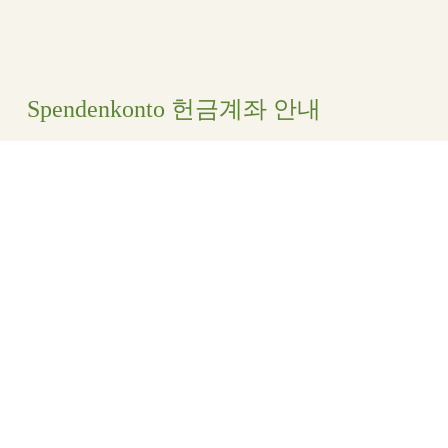
Spendenkonto 헌금계좌 안내
Evangelische Marienschwesternschaft e.V.
Stadt-und Kreissparkasse Darmstadt
IBAN
: DE80 5085 0150 0000 5562 62
BIC:
HELADEF1DAS
© 2020 Evangelische Marienschwesternschaft e.V. |
AGBs
|
Impressum
|
Datenschutz
|
Kontakt
|
Glaubensgrundlage